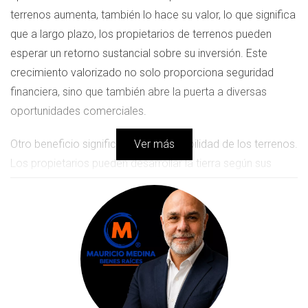
terrenos aumenta, también lo hace su valor, lo que significa
que a largo plazo, los propietarios de terrenos pueden
esperar un retorno sustancial sobre su inversión. Este
crecimiento valorizado no solo proporciona seguridad
financiera, sino que también abre la puerta a diversas
oportunidades comerciales.
Otro beneficio significativo es la flexibilidad de los terrenos.
Ver más
Los propietarios pueden desarrollar la tierra según sus
necesidades, ya sea para fines residenciales, comerciales
o agrícolas. Esta versatilidad permite a los inversores
adaptar sus estrategias a las tendencias del mercado y las
necesidades del consumidor.
Adicionalmente, la inversión en terrenos proporciona una
forma de protección contra la inflación. A medida que los