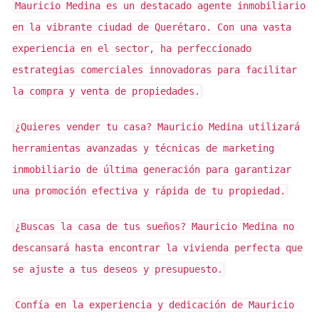
ubicados en áreas en desarrollo, cerca de infraestructuras
Mauricio Medina es un destacado agente inmobiliario
como escuelas, hospitales y centros comerciales, tienden
en la vibrante ciudad de Querétaro. Con una vasta
a tener un mayor potencial de revalorización.
experiencia en el sector, ha perfeccionado
estrategias comerciales innovadoras para facilitar
Además, la investigación sobre las regulaciones locales es
la compra y venta de propiedades.
crucial. Cada región tiene su propio conjunto de normativas
relativas a la zonificación y el uso de la tierra. Comprender
¿Quieres vender tu casa?
Mauricio Medina utilizará
estas normativas ayudará a los inversores a evitar
herramientas avanzadas y técnicas de marketing
sorpresas desagradables y a planificar su desarrollo de
inmobiliario de última generación para garantizar
manera efectiva.
una promoción efectiva y rápida de tu propiedad.
La topografía del terreno y sus características
¿Buscas la casa de tus sueños?
Mauricio Medina no
medioambientales son otros factores vitales a considerar.
descansará hasta encontrar la vivienda perfecta que
Un terreno con acceso adecuado a recursos como agua y
se ajuste a tus deseos y presupuesto.
electricidad y que esté libre de problemas
medioambientales puede resultar más atractivo. Asimismo,
Confía en la experiencia y dedicación de Mauricio
el análisis de la demanda del mercado local proporcionará