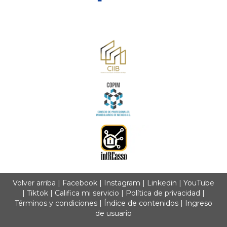
Volver arriba
|
Facebook
|
Instagram
|
Linkedin
|
YouTube
|
Tiktok
|
Califica mi servicio
|
Política de privacidad
|
Términos y condiciones
|
Índice de contenidos
|
Ingreso
de usuario