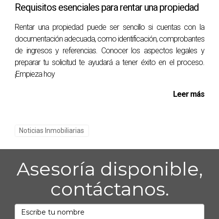
¿Cómo se determina el valor comercial?
Requisitos esenciales para rentar una propiedad
El valor comercial se determina por lo que los
Rentar una propiedad puede ser sencillo si cuentas con la
compradores están dispuestos a pagar en función del
documentación adecuada, como identificación, comprobantes
mercado actual.
de ingresos y referencias. Conocer los aspectos legales y
preparar tu solicitud te ayudará a tener éxito en el proceso.
¿Qué implica el valor catastral?
¡Empieza hoy
El valor catastral es utilizado por las autoridades
Leer más
fiscales para calcular impuestos sobre la propiedad y
puede no reflejar su verdadero precio de mercado.
Noticias Inmobiliarias
¿Por qué es importante conocer estas
diferencias?
Conocer las diferencias te ayudará a tomar
Asesoría disponible,
decisiones informadas al comprar o vender
contáctanos.
propiedades, evitando pérdidas financieras.
¿Cómo puedo obtener un avalúo preciso?