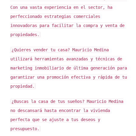
compradores están dispuestos a pagar en el
Con una vasta experiencia en el sector, ha
mercado actual. Este valor puede fluctuar debido a
perfeccionado estrategias comerciales
varios factores como la oferta y demanda, tendencias
innovadoras para facilitar la compra y venta de
del mercado y condiciones económicas generales. Es
propiedades.
importante tener en cuenta que el valor comercial
puede ser muy diferente al avalúo; por ejemplo, si hay
¿Quieres vender tu casa?
Mauricio Medina
mucha competencia en el mercado, el precio podría
utilizará herramientas avanzadas y técnicas de
aumentar considerablemente.
marketing inmobiliario de última generación para
Valor Catastral
garantizar una promoción efectiva y rápida de tu
El valor catastral es un término utilizado por las
propiedad.
autoridades fiscales para determinar los impuestos
¿Buscas la casa de tus sueños?
Mauricio Medina
sobre la propiedad. Este valor no siempre refleja el
precio de mercado real y puede estar basado en
no descansará hasta encontrar la vivienda
criterios más antiguos o en estimaciones que no
perfecta que se ajuste a tus deseos y
consideran las condiciones actuales del mercado. Es
presupuesto.