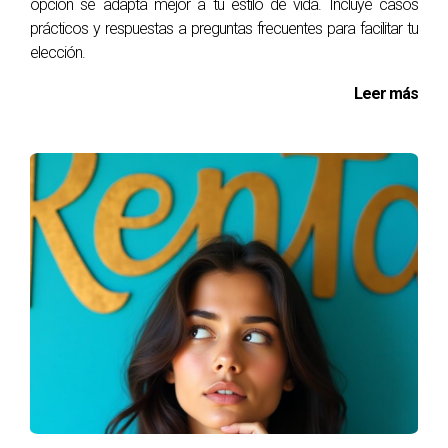
opción se adapta mejor a tu estilo de vida. Incluye casos
financieras. Si estás considerando comprar o vender
prácticos y respuestas a preguntas frecuentes para facilitar tu
una propiedad, te animo a buscar asesoría profesional
elección.
para asegurarte de tomar decisiones informadas y
Leer más
estratégicas. Si deseas obtener más información
sobre cómo navegar por el mundo inmobiliario o
necesitas ayuda con tu próxima compra o venta, no
dudes en contactar a Mauricio Medina Gomez. Su
experiencia te guiará hacia decisiones acertadas que
beneficiarán tu futuro financiero.
PREGUNTAS FRECUENTES
¿Qué es un avalúo?
Un avalúo es una evaluación profesional del valor de
una propiedad realizada por un tasador certificado.