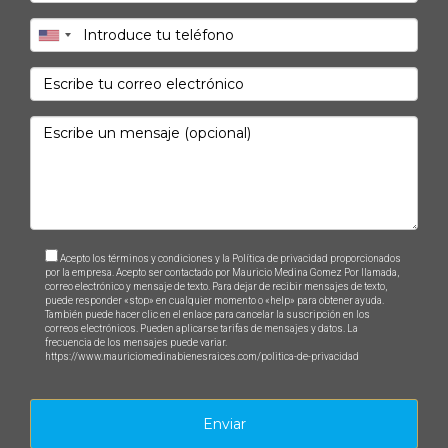
Para obtener un avalúo preciso, debes contratar a un
tasador profesional con experiencia en tu área local.
Si estás listo para dar el siguiente paso en tu viaje
inmobiliario o necesitas asesoramiento personalizado,
¡contacta hoy mismo a Mauricio Medina Gomez!
Acepto los términos y condiciones y la Política de privacidad proporcionados
por la empresa. Acepto ser contactado por Mauricio Medina Gomez Por llamada,
correo electrónico y mensaje de texto. Para dejar de recibir mensajes de texto,
puede responder «stop» en cualquier momento o «help» para obtener ayuda.
También puede hacer clic en el enlace para cancelar la suscripción en los
correos electrónicos. Pueden aplicarse tarifas de mensajes y datos. La
frecuencia de los mensajes puede variar.
https://www.mauriciomedinabienesraices.com/politica-de-privacidad
Enviar