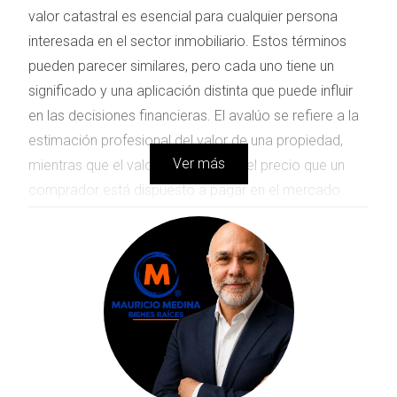
valor catastral es esencial para cualquier persona
interesada en el sector inmobiliario. Estos términos
pueden parecer similares, pero cada uno tiene un
significado y una aplicación distinta que puede influir
en las decisiones financieras. El avalúo se refiere a la
estimación profesional del valor de una propiedad,
Ver más
mientras que el valor comercial es el precio que un
comprador está dispuesto a pagar en el mercado
actual. Por otro lado, el valor catastral es un concepto
más relacionado con la administración pública y se
utiliza principalmente para fines fiscales. Conocer
estas diferencias no solo te ayudará a navegar mejor
en transacciones inmobiliarias, sino que también te
permitirá hacer inversiones más inteligentes.
DIFERENCIAS ENTRE AVALÚO,