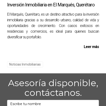
recuperarás todos los derechos sobre tu propiedad.
Inversión Inmobiliaria en El Marqués, Querétaro
¿Qué sucede si no pago mi hipoteca?
El Marqués, Querétaro, es un destino atractivo para la inversión
inmobiliaria gracias a su desarrollo urbano, calidad de vida y
Si no cumples con los pagos de tu hipoteca, podrías
oportunidades de crecimiento. Con casos exitosos en
enfrentar la ejecución hipotecaria y perder tu
residencias y comercios, es ideal para quienes buscan
propiedad.
diversificar su portafolio.
¿Es necesario un contrato escrito para
Leer más
enajenar?
Aunque no siempre es obligatorio tener un contrato
Noticias Inmobiliarias
escrito para todas las formas de enajenación, es
altamente recomendable para proteger tus derechos
e intereses. Recuerda que cada situación es única y
Asesoría disponible,
contar con asesoría profesional puede marcar la
contáctanos.
diferencia en tus decisiones inmobiliarias. ¡No dudes
en contactar a Mauricio Medina Gomez hoy mismo!