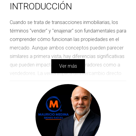
INTRODUCCIÓN
Cuando se trata de transacciones inmobiliarias, los
términos "vender" y "enajenar" son fundamentales para
comprender cómo funcionan las propiedades en el
mercado. Aunque ambos conceptos pueden parecer
similares a primera vista, hay diferencias significativas
que pueden impactar tanto a compradores como a
Ver más
vendedores. La venta implica un intercambio directo
de bienes por dinero, mientras que la enajenación
puede incluir otros aspectos como derechos de uso o
propiedad parcial. Esta distinción es vital para
cualquier persona que desee realizar una transacción
exitosa. En este artículo, desglosaremos estos
conceptos y te proporcionaremos información
valiosa que te ayudará a tomar decisiones