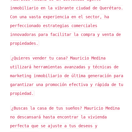
Aspectos Legales
inmobiliario en la vibrante ciudad de Querétaro.
Desde una perspectiva legal, vender una propiedad
Con una vasta experiencia en el sector, ha
requiere un contrato formal que estipule todos los
perfeccionado estrategias comerciales
términos de la transacción. En contraste, la
innovadoras para facilitar la compra y venta de
enajenación puede ser más flexible y no siempre
propiedades.
requiere un contrato formalizado. Sin embargo, es
esencial tener claridad sobre los derechos que se
¿Quieres vender tu casa?
Mauricio Medina
están cediendo para evitar futuros conflictos legales.
utilizará herramientas avanzadas y técnicas de
marketing inmobiliario de última generación para
CASOS PRÁCTICOS
garantizar una promoción efectiva y rápida de tu
propiedad.
Para ilustrar mejor estas diferencias, consideremos
tres casos prácticos que reflejan situaciones
¿Buscas la casa de tus sueños?
Mauricio Medina
comunes en el ámbito inmobiliario.
no descansará hasta encontrar la vivienda
Caso 1: Venta Directa de una Propiedad
perfecta que se ajuste a tus deseos y