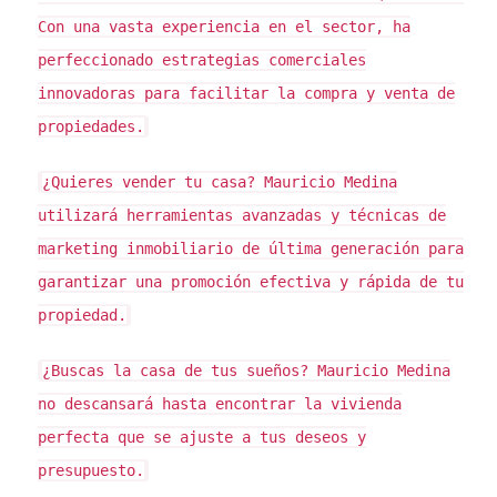
costo del alquiler. Esto puede incluir recibos de
Con una vasta experiencia en el sector, ha
nómina, declaraciones de impuestos o incluso
perfeccionado estrategias comerciales
estados de cuenta bancarios.
innovadoras para facilitar la compra y venta de
Referencias Personales o Laborales
propiedades.
Proporcionar referencias puede ser un gran plus en tu
¿Quieres vender tu casa?
Mauricio Medina
solicitud. Estas pueden ser personas que puedan dar
utilizará herramientas avanzadas y técnicas de
fe de tu carácter y responsabilidad como inquilino. Es
marketing inmobiliario de última generación para
recomendable incluir tanto referencias personales
garantizar una promoción efectiva y rápida de tu
como laborales.
propiedad.
ASPECTOS LEGALES
¿Buscas la casa de tus sueños?
Mauricio Medina
no descansará hasta encontrar la vivienda
Entender los aspectos legales relacionados con el
perfecta que se ajuste a tus deseos y
alquiler es crucial para proteger tus derechos como
inquilino. Aquí te mostramos algunos puntos clave a
presupuesto.