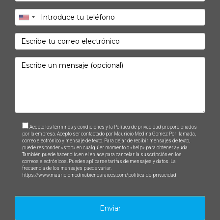
¿Cuánto debo pagar como depósito?
Generalmente, el depósito equivale a uno o dos
meses de renta, pero esto puede variar según el
propietario.
¿Qué debo hacer si tengo problemas con
mi arrendador?
Es importante conocer tus derechos como inquilino;
intenta resolver el problema directamente primero,
Acepto los términos y condiciones y la Política de privacidad proporcionados
pero si no es posible, considera buscar asesoría legal.
por la empresa. Acepto ser contactado por Mauricio Medina Gomez Por llamada,
correo electrónico y mensaje de texto. Para dejar de recibir mensajes de texto,
puede responder «stop» en cualquier momento o «help» para obtener ayuda.
¿Puedo negociar el precio del alquiler?
También puede hacer clic en el enlace para cancelar la suscripción en los
correos electrónicos. Pueden aplicarse tarifas de mensajes y datos. La
Sí, muchos propietarios están abiertos a negociar el
frecuencia de los mensajes puede variar.
https://www.mauriciomedinabienesraices.com/politica-de-privacidad
precio del alquiler o las condiciones del contrato.
¿Qué sucede si decido no renovar mi
Enviar
contrato?