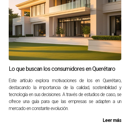
Derechos del Inquilino
Infórmate sobre tus derechos como inquilino en tu
localidad. Esto incluye aspectos como la obligación
del propietario de mantener la propiedad en
condiciones habitables y tus derechos en caso de
desalojo.
CASOS PRÁCTICOS
Lo que buscan los consumidores en Querétaro
Este artículo explora motivaciones de los en Querétaro,
Para ilustrar mejor lo que hemos discutido, aquí tienes
destacando la importancia de la calidad, sostenibilidad y
tres casos prácticos donde diferentes inquilinos
tecnología en sus decisiones. A través de estudios de caso, se
ofrece una guía para que las empresas se adapten a un
enfrentaron el proceso de renta con éxito.
mercado en constante evolución.
Caso 1: Laura y su primer apartamento
Leer más
Laura estaba emocionada por mudarse a su primer