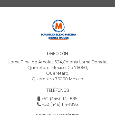
Asegúrate de revisar las cláusulas del contrato sobre
la renovación; generalmente se requiere notificar al
propietario con anticipación.
Recuerda que tener toda esta información te permitirá
navegar por el mundo del alquiler con mayor
seguridad y tranquilidad. ¡Buena suerte!
DIRECCIÓN
Loma Pinal de Amoles 324,Colonia Loma Dorada,
Querétaro, Mexico, Cp 76060,
Queretaro,
Queretaro 76060 México
TELÉFONOS
+52 (446) 114-1895
+52 (446) 114-1895