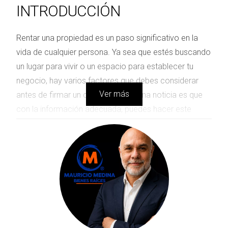
INTRODUCCIÓN
Rentar una propiedad es un paso significativo en la
vida de cualquier persona. Ya sea que estés buscando
un lugar para vivir o un espacio para establecer tu
negocio, hay varios factores que debes considerar
Ver más
antes de firmar un contrato. La buena noticia es que
con la información adecuada, puedes hacer este
proceso mucho más sencillo y menos estresante. En
este artículo, te proporcionaremos una guía completa
sobre qué necesitas para rentar, desglosando cada
aspecto importante que no deberías pasar por alto.
DOCUMENTACIÓN
NECESARIA