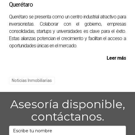
Querétaro
informadas. Si alguna vez te sientes perdido o
necesitas ayuda adicional durante este proceso, no
Querétaro se presenta como un centro industrial atractivo para
inversionistas. Colaborar con el gobierno, empresas
dudes en contactar a expertos en bienes raíces como
consolidadas, startups y universidades es clave para el éxito.
Mauricio Medina Gomez, quien está dispuesto a
Estas alianzas potencian el crecimiento y facilitan el acceso a
guiarte en cada paso del camino hacia tu nuevo hogar
oportunidades únicas en el mercado.
o espacio comercial. ¡No esperes más! Empieza hoy
mismo a preparar tu documentación y da ese primer
Leer más
paso hacia la renta de tu nueva propiedad.
PREGUNTAS FRECUENTES
Noticias Inmobiliarias
¿Qué documentos necesito para rentar una
Asesoría disponible,
casa?
contáctanos.
Identificación oficial.
Comprobantes de ingresos.
Referencias personales o laborales.