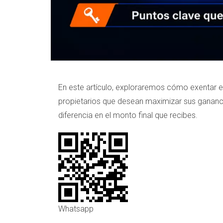
En este artículo, exploraremos cómo exentar 
propietarios que desean maximizar sus gananci
diferencia en el monto final que recibes.
Whatsapp