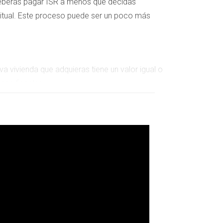
 deberás pagar ISR a menos que decidas
itual. Este proceso puede ser un poco más
va vivienda que adquieras tiene un valor igual o
sas fiscales.
arte.
o.