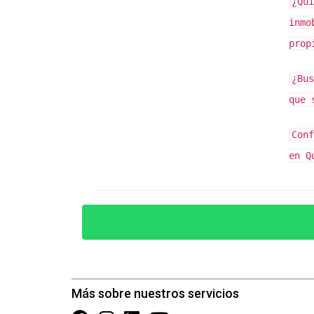
decisiones informadas. No dudes en ponerte e
¿Qui
inmo
prop
¿Bus
que 
Conf
en Q
Más sobre nuestros servicios