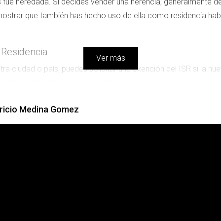
es fue heredada. Si decides vender una herencia, generalmente
mostrar que también has hecho uso de ella como residencia hab
 Residencia
Ver más
a ciudad o país, puedes solicitar una exención del ISR si la nue
 de tener todos los comprobantes necesarios para evitar sorpre
ricio Medina Gomez
para exención, no dudes en consultarme. Estoy aquí para ayud
endan después de la venta. Mantente informado y asesorad
ción fiscal es bienvenida. ¡Hablemos!
S