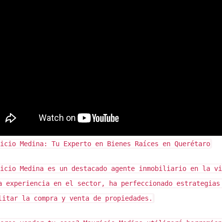
obar mi residencia habitual?
cilio, recibos de servicios y, en algunos casos, un acta de naci
fecta el cálculo del ISR?
 al vender la propiedad. Por lo tanto, el precio de venta y el cos
 en la casa durante dos años?
iempo, podrías perder el derecho a la exención del ISR.
 esta venta ante Hacienda?
icio Medina: Tu Experto en Bienes Raíces en Querétaro
or fiscal que te ayude a preparar tu declaración correctament
al vender mi casa?
icio Medina es un destacado agente inmobiliario en la vi
a experiencia en el sector, ha perfeccionado estrategias
 inmobiliarios pueden ser deducibles y reducir tu base gravabl
litar la compra y venta de propiedades.
con la venta de propiedades, estoy aquí para guiarte a través