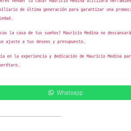
n contacto conmigo para obtener más información o aclarar tu
eres vender tu casa?
Mauricio Medina utilizará herramien
biliario de última generación para garantizar una promoc
iedad.
cas la casa de tus sueños?
Mauricio Medina no descansará
se ajuste a tus deseos y presupuesto.
ía en la experiencia y dedicación de Mauricio Medina par
uerétaro.
Whatsapp