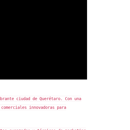
miento o identificación oficial.
to original son factores clave.
e.
brante ciudad de Querétaro. Con una
 comerciales innovadoras para
e.
 del proceso y asegurarme de que tomes