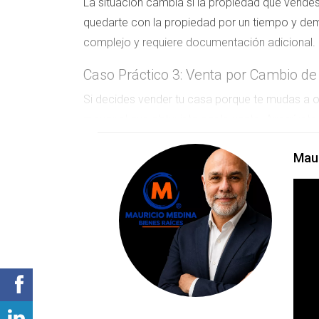
La situación cambia si la propiedad que vend
quedarte con la propiedad por un tiempo y de
complejo y requiere documentación adicional.
Caso Práctico 3: Venta por Cambio de
Si decides vender tu casa porque te mudas a otr
mayor al que obtuviste por la venta. Asegúrate
Mau
Si tienes dudas sobre si tu caso aplica 
No permitas que los impuestos te sorpr
Cualquier duda específica sobre tu situa
PREGUNTAS FRECUENTE